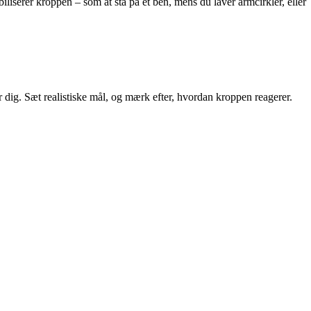
liserer kroppen – som at stå på ét ben, mens du laver armcirkler, eller
er dig. Sæt realistiske mål, og mærk efter, hvordan kroppen reagerer.