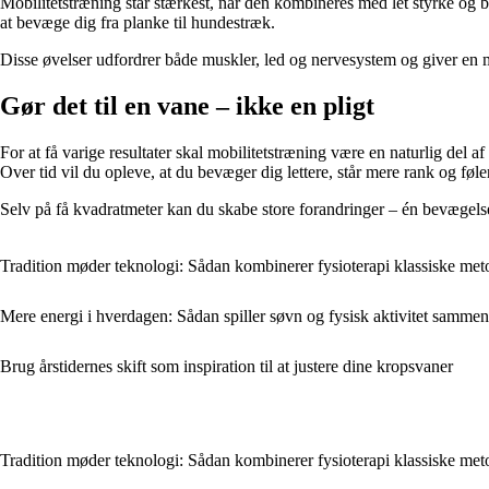
Mobilitetstræning står stærkest, når den kombineres med let styrke og b
at bevæge dig fra planke til hundestræk.
Disse øvelser udfordrer både muskler, led og nervesystem og giver en 
Gør det til en vane – ikke en pligt
For at få varige resultater skal mobilitetstræning være en naturlig del 
Over tid vil du opleve, at du bevæger dig lettere, står mere rank og føl
Selv på få kvadratmeter kan du skabe store forandringer – én bevægel
Tradition møder teknologi: Sådan kombinerer fysioterapi klassiske met
Mere energi i hverdagen: Sådan spiller søvn og fysisk aktivitet sammen
Brug årstidernes skift som inspiration til at justere dine kropsvaner
Tradition møder teknologi: Sådan kombinerer fysioterapi klassiske met