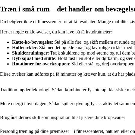
Træn i små rum – det handler om bevægels
Du behøver ikke et fitnesscenter for at få resultater. Mange mobilitetsø
Her er nogle enkle øvelser, du kan lave på få kvadratmeter:
Katte-ko-bevægelse
: Stå på alle fire, og skift mellem at runde
Hoftecirkler
: Stå med let bøjede knæ, og lav rolige cirkler med
Skulderrulninger
: Træk skuldrene op mod ørerne og rul dem bag
Dyb squat med støtte
: Hold fast i en stol eller dørkarm, og sæn
Rotationer for overkroppen
: Sid eller stå, og drej overkroppen
Disse øvelser kan udføres på få minutter og kræver kun, at du har plads 
Tradition møder teknologi: Sådan kombinerer fysioterapi klassiske met
Mere energi i hverdagen: Sådan spiller søvn og fysisk aktivitet sammen
Brug årstidernes skift som inspiration til at justere dine kropsvaner
Personlig træning på dine præmisser – i fitnesscenteret, naturen eller on