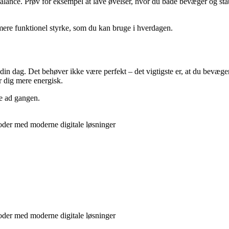
alance. Prøv for eksempel at lave øvelser, hvor du både bevæger og stabi
mere funktionel styrke, som du kan bruge i hverdagen.
af din dag. Det behøver ikke være perfekt – det vigtigste er, at du bevæg
er dig mere energisk.
se ad gangen.
oder med moderne digitale løsninger
oder med moderne digitale løsninger