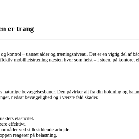
en er trang
g kontrol – uanset alder og træningsniveau. Det er en vigtig del af båd
ffektiv mobilitetstræning næsten hvor som helst – i stuen, på kontoret el
s naturlige bevægelsesbaner. Den påvirker alt fra din holdning og balance
inger, nedsat bevægelighed og i værste fald skader.
klers elasticitet.
re effektivt.
mområder ved stillesiddende arbejde.
roppen reagerer på belastning.