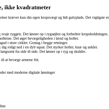
e, ikke kvadratmeter
velser kræver kun din egen kropsvægt og lidt gulvplads. Det vigtigste er
 og svaje ryggen. Det løsner op i rygsøjlen og forbedrer kropsholdningen.
 hofterne. Det øger bevægeligheden i lænd og hofter.
ud i store cirkler. Gentag i begge retninger.
k dig roligt ned i en dyb squat. Det styrker hofter, knæ og ankler.
 langsomt fra side til side. Det løsner op i ryg og skuldre.
til at bevæge armene frit.
oder med moderne digitale løsninger
line