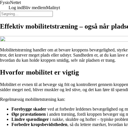
FysioNettet
Log ind
Bliv medlem
Mailnyt
Effektiv mobilitetstræning – også når plads
Mobilitetstræning handler om at bevare kroppens bevægelighed, styrke o
tror, det kræver meget plads eller udstyr. Sandheden er, at du kan lave e
hvordan du kan holde kroppen smidig, selv når pladsen er trang.
Hvorfor mobilitet er vigtig
Mobilitet er evnen til at bevæge sig frit og kontrolleret gennem kroppen
sidder meget ned, bliver muskler og led stive, og det kan føre til spænd
Regelmæssig mobilitetstræning kan:
Forebygge skader
ved at forbedre leddenes bevægelighed og mus
Øge præstationen
i anden træning, fordi kroppen bevæger sig me
Lindre spændinger
i nakke, skuldre og hofter – typiske proble
Forbedre kropsbevidstheden
, så du lettere mærker, hvordan k