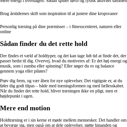
Mere energi i hverdagen: Sådan spiller søvn og fysisk aktivitet sammen
Brug årstidernes skift som inspiration til at justere dine kropsvaner
Personlig træning på dine præmisser – i fitnesscenteret, naturen eller
online
Sådan finder du det rette hold
Der findes et væld af holdtyper, og det kan tage lidt tid at finde det, der
passer bedst til dig. Overvej, hvad du motiveres af: Er det høj energi og
musik, som i zumba eller spinning? Eller søger du ro og balance
gennem yoga eller pilates?
Prøv dig frem, og vær åben for nye oplevelser. Det vigtigste er, at du
føler dig godt tilpas – både med træningsformen og med fællesskabet.
Når du finder det rette hold, bliver træningen ikke en pligt, men et
højdepunkt i ugen.
Mere end motion
Holdtræning er i sin kerne et møde mellem mennesker. Det handler om
at bevæge sig, men også om at dele oplevelser, støtte hinanden og