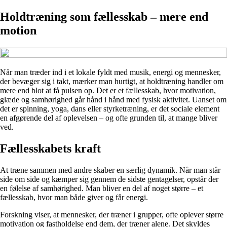
Holdtræning som fællesskab – mere end
motion
Når man træder ind i et lokale fyldt med musik, energi og mennesker,
der bevæger sig i takt, mærker man hurtigt, at holdtræning handler om
mere end blot at få pulsen op. Det er et fællesskab, hvor motivation,
glæde og samhørighed går hånd i hånd med fysisk aktivitet. Uanset om
det er spinning, yoga, dans eller styrketræning, er det sociale element
en afgørende del af oplevelsen – og ofte grunden til, at mange bliver
ved.
Fællesskabets kraft
At træne sammen med andre skaber en særlig dynamik. Når man står
side om side og kæmper sig gennem de sidste gentagelser, opstår der
en følelse af samhørighed. Man bliver en del af noget større – et
fællesskab, hvor man både giver og får energi.
Forskning viser, at mennesker, der træner i grupper, ofte oplever større
motivation og fastholdelse end dem, der træner alene. Det skyldes