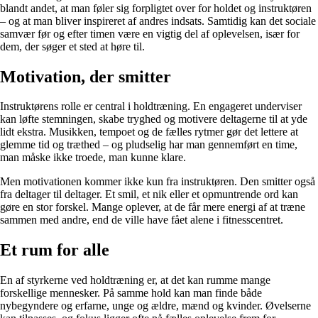
blandt andet, at man føler sig forpligtet over for holdet og instruktøren
– og at man bliver inspireret af andres indsats. Samtidig kan det sociale
samvær før og efter timen være en vigtig del af oplevelsen, især for
dem, der søger et sted at høre til.
Motivation, der smitter
Instruktørens rolle er central i holdtræning. En engageret underviser
kan løfte stemningen, skabe tryghed og motivere deltagerne til at yde
lidt ekstra. Musikken, tempoet og de fælles rytmer gør det lettere at
glemme tid og træthed – og pludselig har man gennemført en time,
man måske ikke troede, man kunne klare.
Men motivationen kommer ikke kun fra instruktøren. Den smitter også
fra deltager til deltager. Et smil, et nik eller et opmuntrende ord kan
gøre en stor forskel. Mange oplever, at de får mere energi af at træne
sammen med andre, end de ville have fået alene i fitnesscentret.
Et rum for alle
En af styrkerne ved holdtræning er, at det kan rumme mange
forskellige mennesker. På samme hold kan man finde både
nybegyndere og erfarne, unge og ældre, mænd og kvinder. Øvelserne