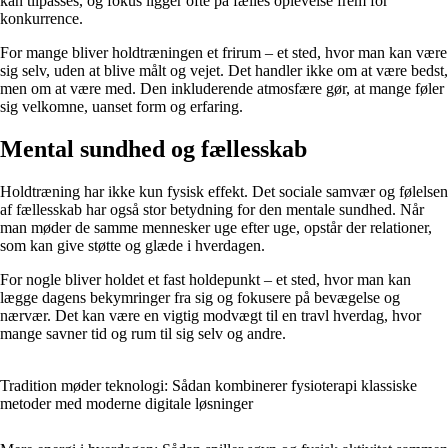
kan tilpasses, og fokus ligger ofte på fælles oplevelse frem for
konkurrence.
For mange bliver holdtræningen et frirum – et sted, hvor man kan være
sig selv, uden at blive målt og vejet. Det handler ikke om at være bedst,
men om at være med. Den inkluderende atmosfære gør, at mange føler
sig velkomne, uanset form og erfaring.
Mental sundhed og fællesskab
Holdtræning har ikke kun fysisk effekt. Det sociale samvær og følelsen
af fællesskab har også stor betydning for den mentale sundhed. Når
man møder de samme mennesker uge efter uge, opstår der relationer,
som kan give støtte og glæde i hverdagen.
For nogle bliver holdet et fast holdepunkt – et sted, hvor man kan
lægge dagens bekymringer fra sig og fokusere på bevægelse og
nærvær. Det kan være en vigtig modvægt til en travl hverdag, hvor
mange savner tid og rum til sig selv og andre.
Tradition møder teknologi: Sådan kombinerer fysioterapi klassiske
metoder med moderne digitale løsninger